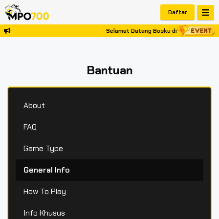
Daftar
Selamat Datang Bosku di Situs Judi Onl
Bantuan
About
FAQ
Game Type
General Info
How To Play
Info Khusus